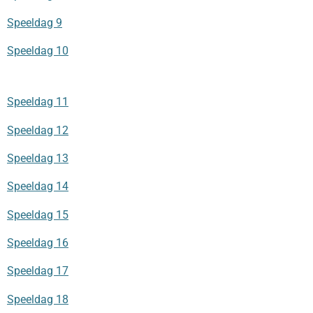
Speeldag 9
Speeldag 10
Speeldag 11
Speeldag 12
Speeldag 13
Speeldag 14
Speeldag 15
Speeldag 16
Speeldag 17
Speeldag 18