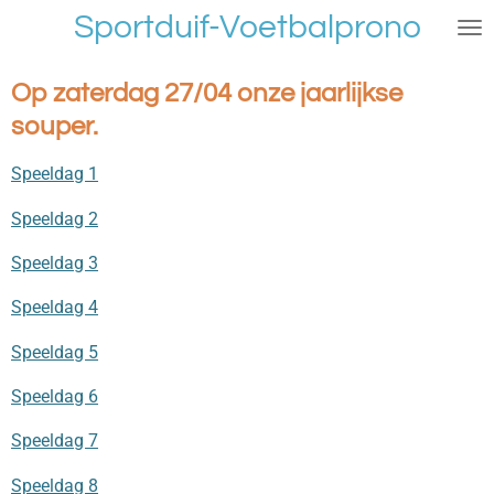
Sportduif-Voetbalprono
Ga
direct
naar
Op zaterdag 27/04 onze jaarlijkse
de
souper.
hoofdinhoud
Speeldag 1
Speeldag 2
Speeldag 3
Speeldag 4
Speeldag 5
Speeldag 6
Speeldag 7
Speeldag 8