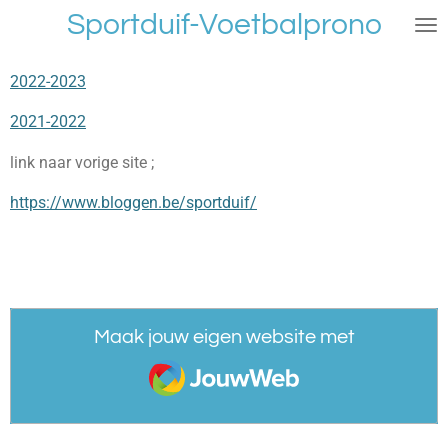
Sportduif-Voetbalprono
Ga
direct
naar
2022-2023
de
hoofdinhoud
2021-2022
link naar vorige site ;
https://www.bloggen.be/sportduif/
Maak jouw eigen website met
JouwWeb