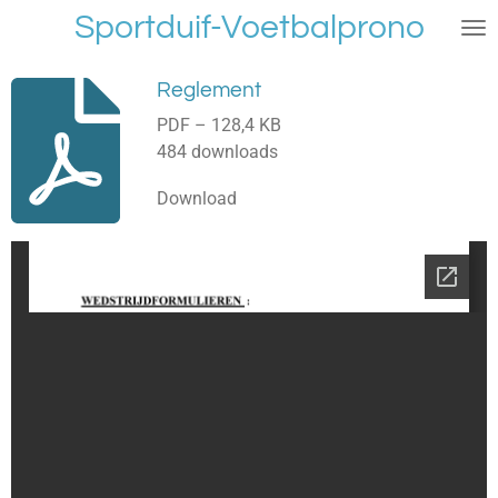
Sportduif-Voetbalprono
Ga
direct
naar
Reglement
de
PDF – 128,4 KB
hoofdinhoud
484 downloads
Download