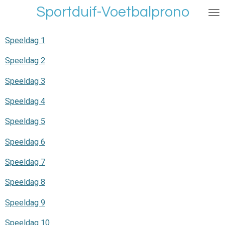
Sportduif-Voetbalprono
Ga
direct
naar
Speeldag 1
de
hoofdinhoud
Speeldag 2
Speeldag 3
Speeldag 4
Speeldag 5
Speeldag 6
Speeldag 7
Speeldag 8
Speeldag 9
Speeldag 10