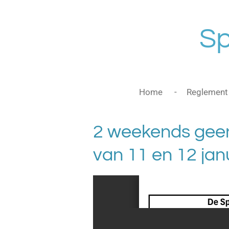
Ga
direct
Sp
naar
de
hoofdinhoud
Home
Reglement
2 weekends geen
van 11 en 12 jan